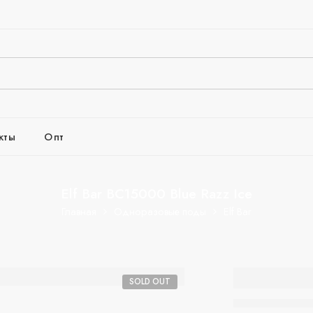
кты
Опт
Elf Bar BC15000 Blue Razz Ice
Главная
Одноразовые поды
Elf Bar
Elf Bar
SOLD OUT
BC1500