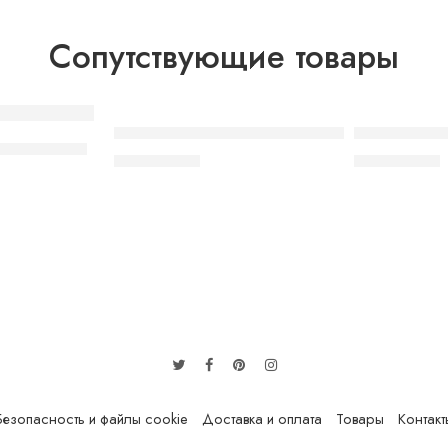
Сопутствующие товары
SOLD OUT
SOLD OUT
Elf Bar BB3000 Kiwi Passion Fruit Guava
Elf Bar BC40
ineapple ice
480.00
грн.
560.00
грн.
Безопасность и файлы cookie
Доставка и оплата
Товары
Контакт