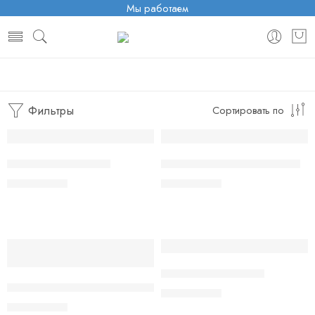
Мы работаем
Главная
Одноразовые поды
Vaal
Vaal 1500 тяг
Фильтры
Сортировать по
SOLD OUT
SOLD OUT
VAAL 1500 Tobacco
VAAL 1500 Strawberry Kiwi
320.00
грн.
320.00
грн.
SOLD OUT
SOLD OUT
VAAL 1500 Red Bull
VAAL 1500 Strawberry Ice Cream
320.00
грн.
320.00
грн.