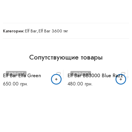
Категории:
Elf Bar
,
Elf Bar 3600 тяг
Сопутствующие товары
SOLD OUT
SOLD OUT
Elf Bar Elfa Green
Elf Bar BB3000 Blue Razz Ice
650.00
грн.
480.00
грн.