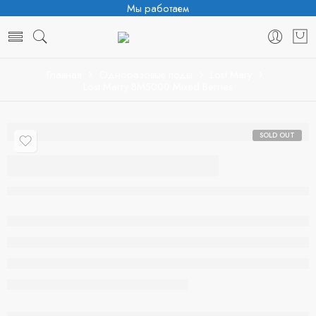
Мы работаем
Главная
Одноразовые поды
Lost Mary
Lost Marry BM5000 Mixed Berries
SOLD OUT
Lost Marry
BM5000 Mixed
Berries
Нет в наличии