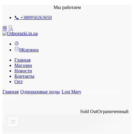
Мы работаем
📞 +380950263650
0
Корзина
Главная
Магазин
Новости
Контакты
Опт
Главная
Одноразовые поды
Lost Mary
Lost Marry BM5000
Lush Ice
Sold Out
Ограниченный
Lost Marry BM5000