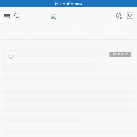
Мы работаем
Главная
Одноразовые поды
Elf Bar
Elf Bar Elfa White
SOLD OUT
Elf Bar Elfa White
Нет в наличии