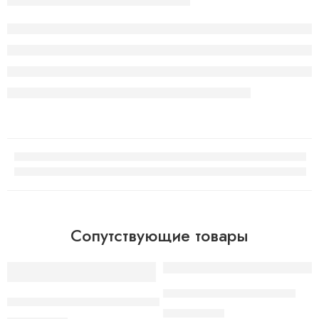
Сопутствующие товары
SOLD OUT
SOLD OUT
Elf Bar 3600 dead russian
Elf Bar BC3000 watermelon ice
540.00
грн.