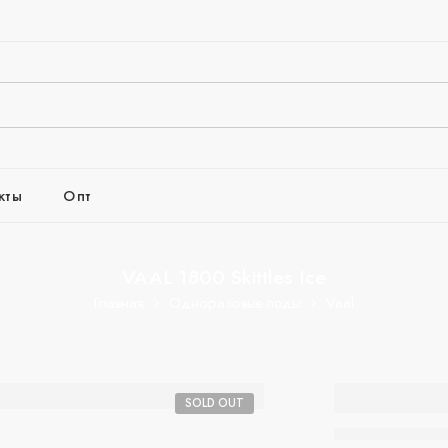
кты
Опт
VAAL 1800 Skittles Ice
Главная
Одноразовые поды
Vaal
VAAL 1
SOLD OUT
Skittles