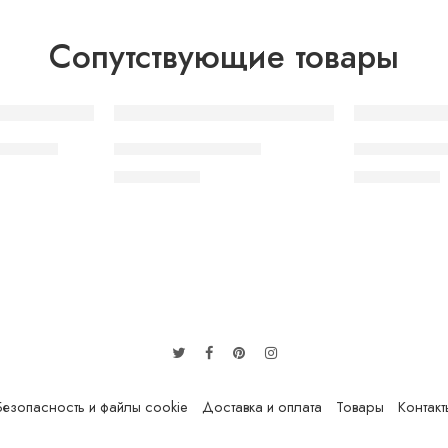
Сопутствующие товары
SOLD OUT
SOLD OUT
n Candy
VAAL 1500 Red Bull
VAAL 1500 A
320.00
грн.
320.00
грн.
Безопасность и файлы cookie
Доставка и оплата
Товары
Контакт