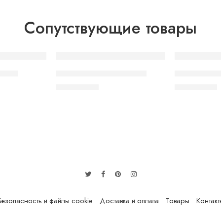
Сопутствующие товары
SOLD OUT
SOLD OUT
o Ice
VAAL 1800 Peach Mango
VAAL 1500 S
350.00
грн.
320.00
грн.
Безопасность и файлы cookie
Доставка и оплата
Товары
Контакт