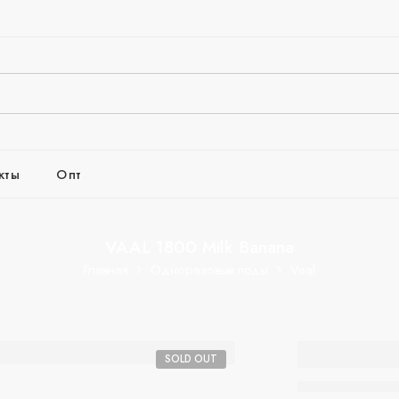
кты
Опт
VAAL 1800 Milk Banana
Главная
Одноразовые поды
Vaal
VAAL 1
SOLD OUT
Milk Ba