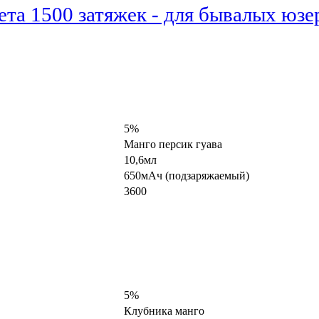
та 1500 затяжек - для бывалых юзе
5%
Манго персик гуава
10,6мл
650мАч (подзаряжаемый)
3600
5%
Клубника манго