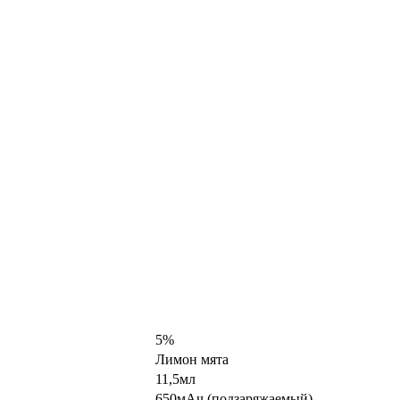
5%
Лимон мята
11,5мл
650мАч (подзаряжаемый)