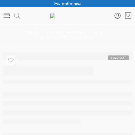
Мы работаем
Главная
Одноразовые поды
Elf Bar
Elf Bar BC3000 sakura grape
SOLD OUT
Elf Bar BC3000
sakura grape
Нет в наличии