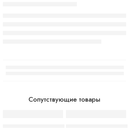
Сопутствующие товары
SOLD OUT
SOLD OUT
Elf Bar BC3000 mango apricot peach
Elf Bar BC3000 watermelon i