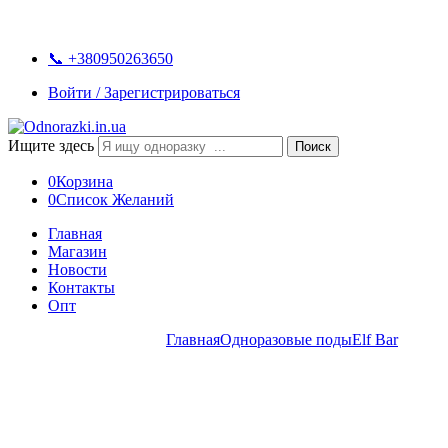
📞 +380950263650
Войти / Зарегистрироваться
Ищите здесь
Поиск
0
Корзина
0
Список Желаний
Главная
Магазин
Новости
Контакты
Опт
Elf Bar 2500 juicy peach
Главная
Одноразовые поды
Elf Bar