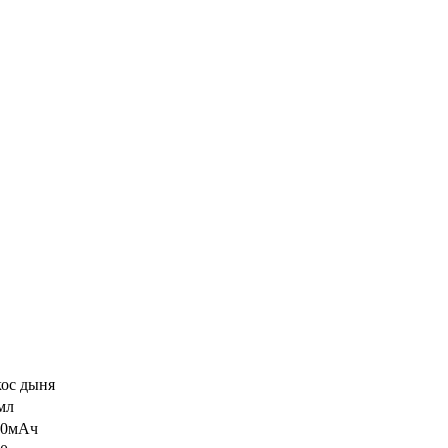
ос дыня
мл
00мАч