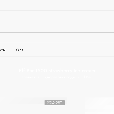
кты
Опт
Elf Bar 1500 strawberry ice cream
Главная
Одноразовые поды
Elf Bar
Elf Bar
SOLD OUT
strawbe