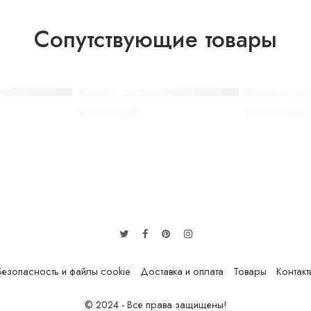
Сопутствующие товары
SOLD OUT
SOLD OUT
00 Blueberry Sour Raspberry
Elf Bar Ultra 1500 Blue Razz Lemonade
Elf Bar Ultra
410.00
грн.
340.00
грн.
Безопасность и файлы cookie
Доставка и оплата
Товары
Контакт
© 2024 - Все права защищены!